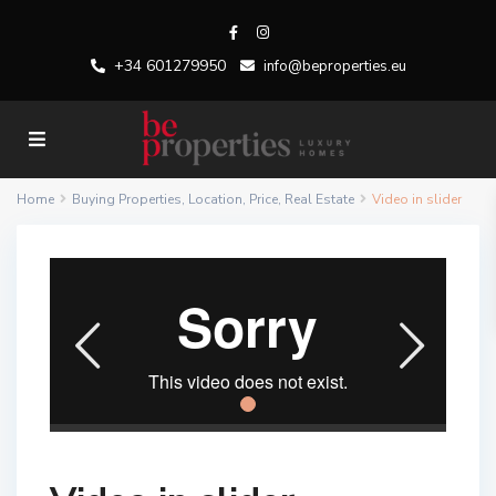
+34 601279950
info@beproperties.eu
Home
Buying Properties
,
Location
,
Price
,
Real Estate
Video in slider