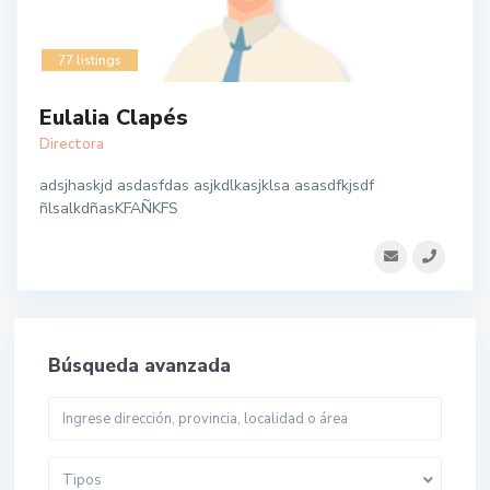
77 listings
Eulalia Clapés
Directora
adsjhaskjd asdasfdas asjkdlkasjklsa asasdfkjsdf
ñlsalkdñasKFAÑKFS
Búsqueda avanzada
Tipos