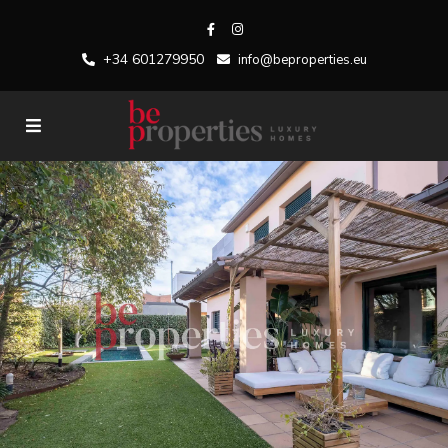
+34 601279950
info@beproperties.eu