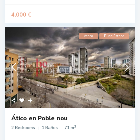
4.000 €
Venta
Buen Estado
Ático en Poble nou
2
2 Bedrooms
1 Baños
71 m