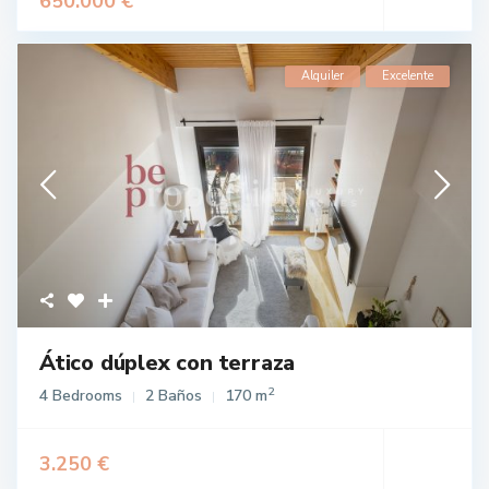
650.000 €
Alquiler
Excelente
Ático dúplex con terraza
2
4 Bedrooms
2 Baños
170 m
3.250 €