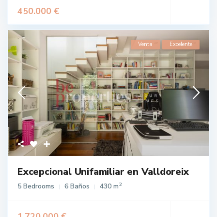
450.000 €
Venta
Excelente
Excepcional Unifamiliar en Valldoreix
2
5 Bedrooms
6 Baños
430 m
1.720.000 €