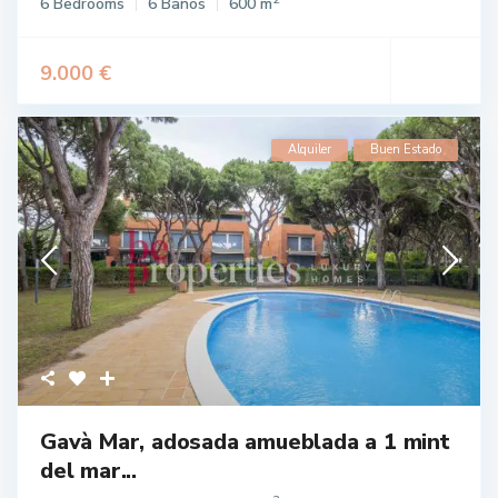
6 Bedrooms
6 Baños
600 m
9.000 €
Alquiler
Buen Estado
Gavà Mar, adosada amueblada a 1 mint
del mar...