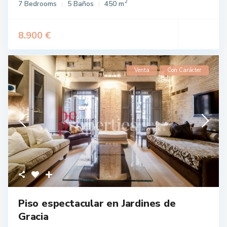
2
7 Bedrooms
5 Baños
450 m
8.900 €
Venta
Con Carácter
Piso espectacular en Jardines de
Gracia