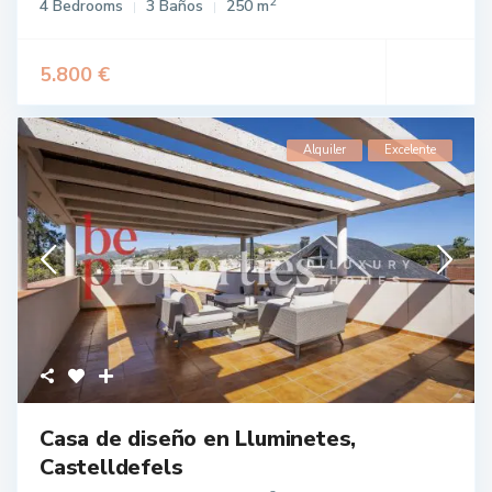
2
4 Bedrooms
3 Baños
250 m
5.800 €
Alquiler
Excelente
Casa de diseño en Lluminetes,
Castelldefels