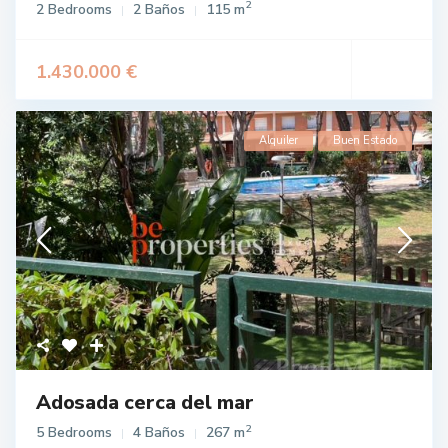
2
2 Bedrooms
2 Baños
115 m
1.430.000 €
Alquiler
Buen Estado
Adosada cerca del mar
2
5 Bedrooms
4 Baños
267 m