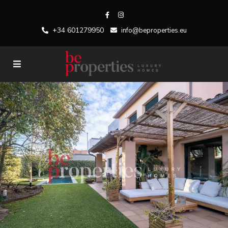
+34 601279950
info@beproperties.eu