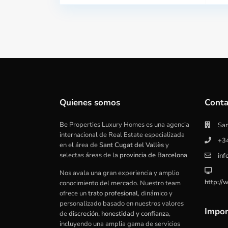
Quienes somos
Conta
Be Properties Luxury Homes es una agencia
San
internacional de Real Estate especializada
+3
en el área de
Sant Cugat del Vallès
y
selectas áreas de la
provincia de Barcelona
inf
Nos avala una gran experiencia y amplio
http://
conocimiento del mercado. Nuestro team
ofrece un
trato profesional
, dinámico y
personalizado basado en nuestros valores
Impor
de
discreción, honestidad y confianza
,
incluyendo una amplia gama de servicios