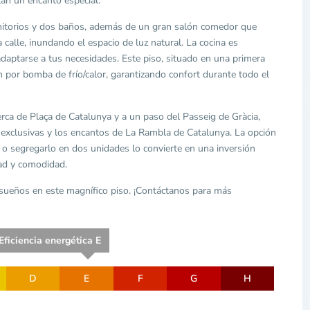
tan un encanto especial.
rmitorios y dos baños, además de un gran salón comedor que
calle, inundando el espacio de luz natural. La cocina es
adaptarse a tus necesidades. Este piso, situado en una primera
ón por bomba de frío/calor, garantizando confort durante todo el
erca de Plaça de Catalunya y a un paso del Passeig de Gràcia,
s exclusivas y los encantos de La Rambla de Catalunya. La opción
a o segregarlo en dos unidades lo convierte en una inversión
dad y comodidad.
 sueños en este magnífico piso. ¡Contáctanos para más
ficiencia energética E
D
E
F
G
H