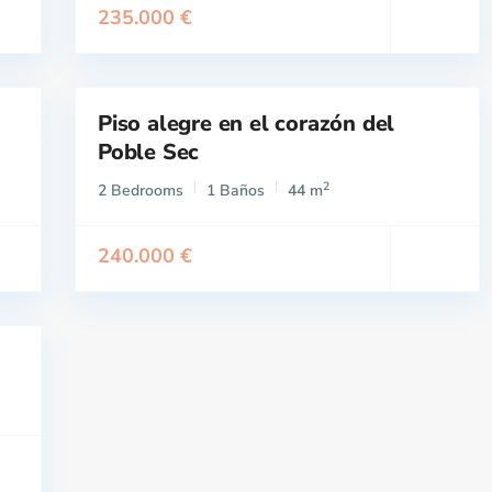
235.000 €
Piso alegre en el corazón del
Venta
Buen
Poble Sec
Estado
2
2 Bedrooms
1 Baños
44 m
240.000 €