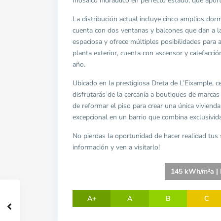
mosaico hidráulico en perfecto estado, que apor
La distribución actual incluye cinco amplios do
cuenta con dos ventanas y balcones que dan a la 
espaciosa y ofrece múltiples posibilidades para 
planta exterior, cuenta con ascensor y calefacci
año.
Ubicado en la prestigiosa Dreta de L’Eixample, c
disfrutarás de la cercanía a boutiques de marca
de reformar el piso para crear una única viviend
excepcional en un barrio que combina exclusivi
No pierdas la oportunidad de hacer realidad tus
información y ven a visitarlo!
145 kWh/m²a | E
A+
A
B
C