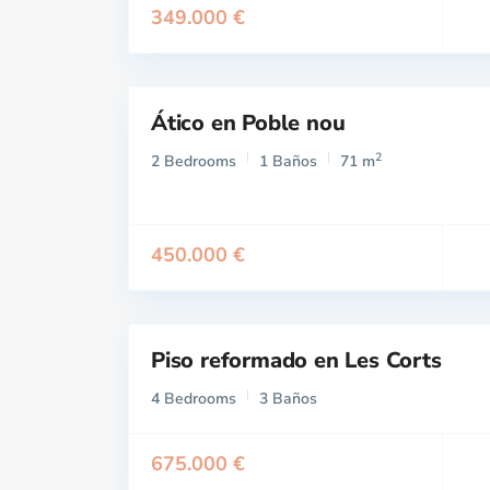
349.000 €
Ático en Poble nou
Venta
Buen
2
2 Bedrooms
1 Baños
71 m
Estado
450.000 €
Piso reformado en Les Corts
Venta
Excelente
4 Bedrooms
3 Baños
675.000 €