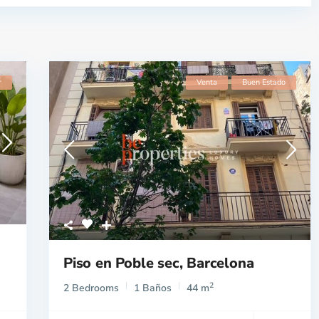
r
Venta
Buen Estado
Piso en Poble sec, Barcelona
2
2 Bedrooms
1 Baños
44 m