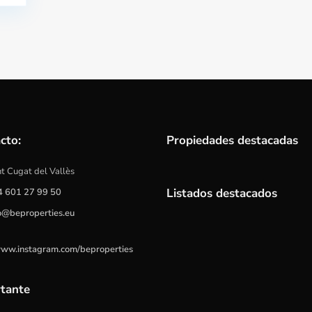
cto:
Propiedades destacadas
t Cugat del Vallès
Listados destacados
4 601 27 99 50
o@beproperties.eu
www.instagram.com/beproperties
tante