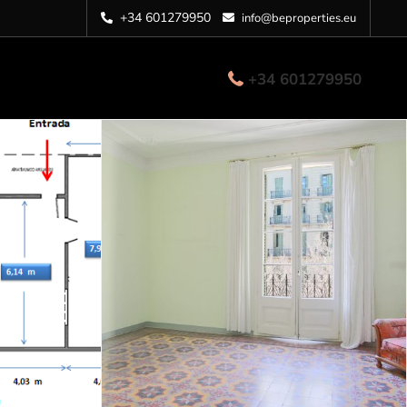
+34 601279950
info@beproperties.eu
+34 601279950