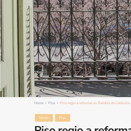
Home
Piso
Piso regio a reformar en Rambla de Cataluña
Venta
Piso
Piso regio a refor